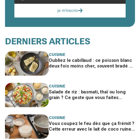
je m'inscris
DERNIERS ARTICLES
CUISINE
Oubliez le cabillaud : ce poisson blanc
deux fois moins cher, souvent bradé en
promo, régale autant
CUISINE
Salade de riz : basmati, thaï ou long
grain ? Ce geste que vous faites
encore ruine tout, un chef me l’a
interdit
CUISINE
Vous coupez le feu dès que ça frémit ?
Cette erreur avec le lait de coco ruine
votre panna cotta végétale