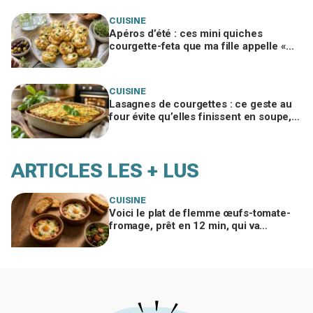
CUISINE
Apéros d’été : ces mini quiches
courgette-feta que ma fille appelle «
nuages à la feta », si vous évitez ce
geste
CUISINE
Lasagnes de courgettes : ce geste au
four évite qu’elles finissent en soupe,
ma famille en redemande
ARTICLES LES + LUS
CUISINE
Voici le plat de flemme œufs-tomate-
fromage, prêt en 12 min, qui va
remplacer vos pâtes au beurre