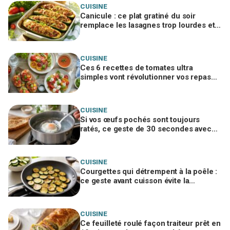
CUISINE
Canicule : ce plat gratiné du soir
remplace les lasagnes trop lourdes et
passe même quand personne n'a faim
CUISINE
Ces 6 recettes de tomates ultra
simples vont révolutionner vos repas
d’été, ne passez pas à côté
CUISINE
Si vos œufs pochés sont toujours
ratés, ce geste de 30 secondes avec
un ustensile banal remplace le vortex
CUISINE
Courgettes qui détrempent à la poêle :
ce geste avant cuisson évite la
catastrophe et donne une croûte dorée
CUISINE
Ce feuilleté roulé façon traiteur prêt en