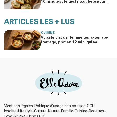
10 minutes : le geste tout bête pour
bluffer vos invités à l’apéro
ARTICLES LES + LUS
CUISINE
Voici le plat de flemme œufs-tomate-
fromage, prêt en 12 min, qui va
remplacer vos pâtes au beurre
Mentions légales
Politique d’usage des cookies
CGU
Insolite
Lifestyle
Culture
Nature
Famille
Cuisine
Recettes
Love & Sexe
Fiches DIY