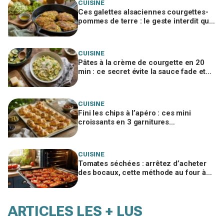
CUISINE
Ces galettes alsaciennes courgettes-
pommes de terre : le geste interdit qui
ruine tout le croustillant
CUISINE
Pâtes à la crème de courgette en 20
min : ce secret évite la sauce fade et
fait tout le monde se resservir
CUISINE
Fini les chips à l’apéro : ces mini
croissants en 3 garnitures
disparaissent avant le premier verre
CUISINE
Tomates séchées : arrêtez d’acheter
des bocaux, cette méthode au four à
moins de 3 € change tout
ARTICLES LES + LUS