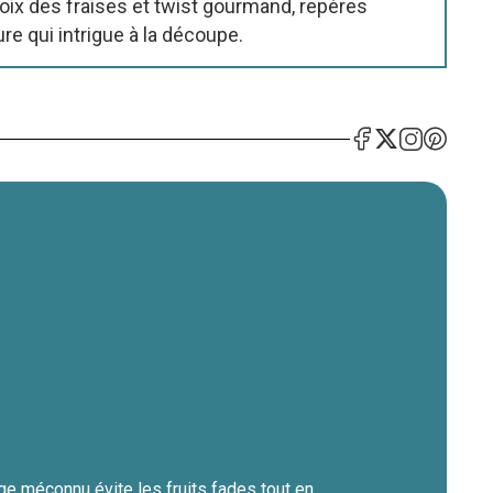
oix des fraises et twist gourmand, repères
re qui intrigue à la découpe.
ge méconnu évite les fruits fades tout en