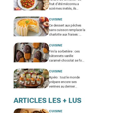
fruit d’été méconnu a
scié mes invités, ils
réclament tous
maintenant la recette
CUISINE
Ce dessert aux pêches
sans cuisson remplace la
charlotte aux fraises :
cette erreur avec les
biscuits le fait s'écrouler
CUISINE
Fini la sorbetière : ces
bâtonnets vanille
caramel-chocolat se font
avec ce simple moule
mais exigent ce geste
CUISINE
crucial
Apéro : tout le monde
prépare encore ses
verrines au dernier
moment, cette méthode
la veille change tout
ARTICLES LES + LUS
CUISINE