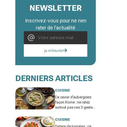
NEWSLETTER
Inscrivez-vous pour ne rien
rater de l’actualité
je m'inscris
DERNIERS ARTICLES
CUISINE
Ce caviar d’aubergines
façon Rome : ne ratez
surtout pas ces 3 gestes
qui bluffent vos invités
CUISINE
Tartare de tomates : ce