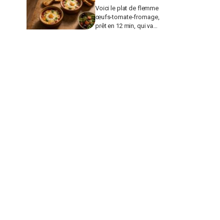
Voici le plat de flemme
œufs-tomate-fromage,
prêt en 12 min, qui va
remplacer vos pâtes au
beurre