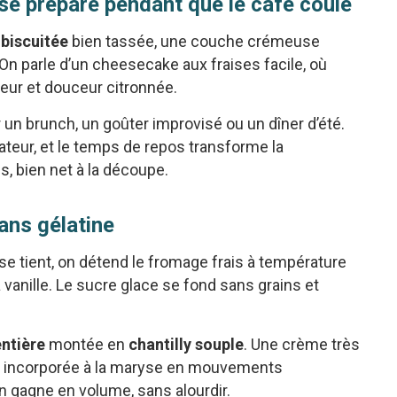
se prépare pendant que le café coule
 biscuitée
bien tassée, une couche crémeuse
. On parle d’un cheesecake aux fraises facile, où
heur et douceur citronnée.
 un brunch, un goûter improvisé ou un dîner d’été.
ateur, et le temps de repos transforme la
s, bien net à la découpe.
ans gélatine
e tient, on détend le fromage frais à température
a vanille. Le sucre glace se fond sans grains et
entière
montée en
chantilly souple
. Une crème très
uis incorporée à la maryse en mouvements
on gagne en volume, sans alourdir.