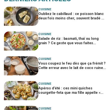
CUISINE
Oubliez le cabillaud : ce poisson blanc
deux fois moins cher, souvent bradé en
promo, régale autant
CUISINE
Salade de riz : basmati, thaï ou long
grain ? Ce geste que vous faites
encore ruine tout, un chef me l’a
interdit
CUISINE
Vous coupez le feu dès que ça frémit ?
Cette erreur avec le lait de coco ruine
votre panna cotta végétale
CUISINE
Apéros d’été : ces mini quiches
courgette-feta que ma fille appelle «
nuages à la feta », si vous évitez ce
geste
CUISINE