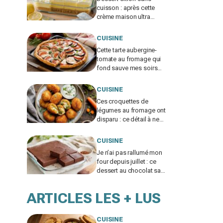
cuisson : après cette
crème maison ultra
fondante, je n’achète
plus jamais de pudding
CUISINE
en sachet
Cette tarte aubergine-
tomate au fromage qui
fond sauve mes soirs
sans idée (si vous évitez
ce geste qui la ruine)
CUISINE
Ces croquettes de
légumes au fromage ont
disparu : ce détail à ne
surtout pas zapper pour
éviter celles gorgées
CUISINE
d’huile
Je n’ai pas rallumé mon
four depuis juillet : ce
dessert au chocolat sans
cuisson a sauvé tous
mes desserts d’été
ARTICLES LES + LUS
CUISINE