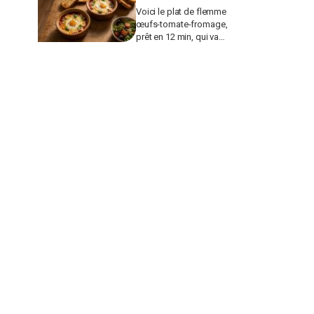
Voici le plat de flemme
œufs-tomate-fromage,
prêt en 12 min, qui va
remplacer vos pâtes au
beurre