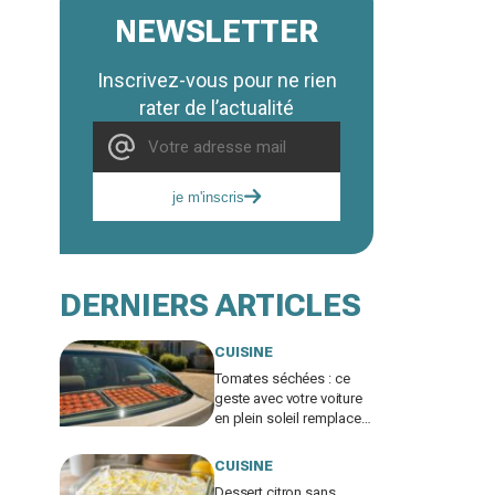
NEWSLETTER
Inscrivez-vous pour ne rien
rater de l’actualité
je m'inscris
DERNIERS ARTICLES
CUISINE
Tomates séchées : ce
geste avec votre voiture
en plein soleil remplace
un déshydrateur, sauf si
vous faites cette erreur
CUISINE
Dessert citron sans