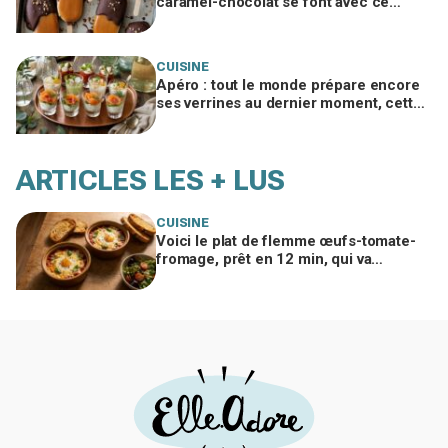
caramel-chocolat se font avec ce
simple moule mais exigent ce geste
crucial
CUISINE
Apéro : tout le monde prépare encore
ses verrines au dernier moment, cette
méthode la veille change tout
ARTICLES LES + LUS
CUISINE
Voici le plat de flemme œufs-tomate-
fromage, prêt en 12 min, qui va
remplacer vos pâtes au beurre