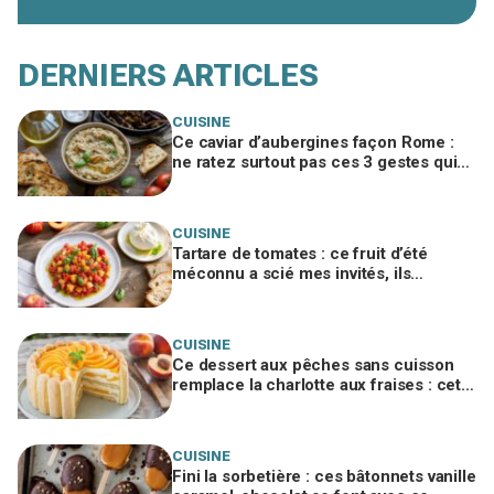
DERNIERS ARTICLES
CUISINE
Ce caviar d’aubergines façon Rome :
ne ratez surtout pas ces 3 gestes qui
bluffent vos invités
CUISINE
Tartare de tomates : ce fruit d’été
méconnu a scié mes invités, ils
réclament tous maintenant la recette
CUISINE
Ce dessert aux pêches sans cuisson
remplace la charlotte aux fraises : cette
erreur avec les biscuits le fait
s'écrouler
CUISINE
Fini la sorbetière : ces bâtonnets vanille