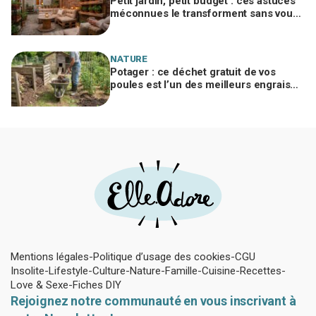
Petit jardin, petit budget : ces astuces
méconnues le transforment sans vous
ruiner, à condition d’éviter cette erreur
NATURE
Potager : ce déchet gratuit de vos
poules est l’un des meilleurs engrais
naturels, mais mal utilisé il brûle vos
plantes
Mentions légales
Politique d’usage des cookies
CGU
Insolite
Lifestyle
Culture
Nature
Famille
Cuisine
Recettes
Love & Sexe
Fiches DIY
Rejoignez notre communauté en vous inscrivant à