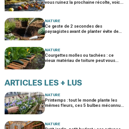
vous ruinez la prochaine récolte, voici
le geste méconnu des arboriculteurs
NATURE
Ce geste de 2 secondes des
paysagistes avant de planter évite de
perdre la moitié de vos plantes au
jardin
NATURE
Courgettes molles ou tachées : ce
vieux matériau de toiture peut vous
éviter d'en jeter la moitié cet été
ARTICLES LES + LUS
NATURE
Printemps : tout le monde plante les
mêmes fleurs, ces 5 bulbes méconnus
à planter in extremis vont changer votre
jardin
NATURE