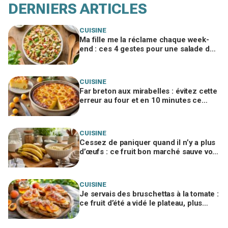
DERNIERS ARTICLES
CUISINE
Ma fille me la réclame chaque week-
end : ces 4 gestes pour une salade de
pâtes poulet-parmesan inratable
CUISINE
Far breton aux mirabelles : évitez cette
erreur au four et en 10 minutes ce
dessert disparaît toujours
CUISINE
Cessez de paniquer quand il n’y a plus
d’œufs : ce fruit bon marché sauve vos
gâteaux si vous l’utilisez ainsi
CUISINE
Je servais des bruschettas à la tomate :
ce fruit d’été a vidé le plateau, plus
personne ne voulait du reste de l’apéro