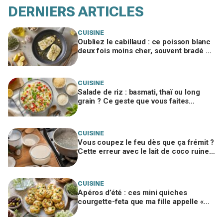
DERNIERS ARTICLES
CUISINE
Oubliez le cabillaud : ce poisson blanc
deux fois moins cher, souvent bradé en
promo, régale autant
CUISINE
Salade de riz : basmati, thaï ou long
grain ? Ce geste que vous faites
encore ruine tout, un chef me l’a
interdit
CUISINE
Vous coupez le feu dès que ça frémit ?
Cette erreur avec le lait de coco ruine
votre panna cotta végétale
CUISINE
Apéros d’été : ces mini quiches
courgette-feta que ma fille appelle «
nuages à la feta », si vous évitez ce
geste