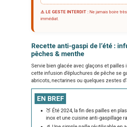
⚠️ LE GESTE INTERDIT :
Ne jamais boire très
immédiat.
Recette anti-gaspi de l’été : i
pêches & menthe
Servie bien glacée avec glaçons et pailles
cette infusion d’épluchures de pêche se gar
abricots, nectarines ou quelques zestes d
EN BREF
🍑 Été 2024, la fin des pailles en plas
inox et une cuisine anti-gaspillage r
🥤 Une simple paille réutilisable en