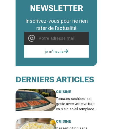
NEWSLETTER
Inscrivez-vous pour ne rien
rater de l’actualité
je m'inscris
DERNIERS ARTICLES
CUISINE
Tomates séchées : ce
geste avec votre voiture
en plein soleil remplace
un déshydrateur, sauf si
vous faites cette erreur
CUISINE
Dessert citron sans