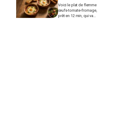
Voici le plat de flemme
œufs-tomate-fromage,
prêt en 12 min, qui va
remplacer vos pâtes au
beurre