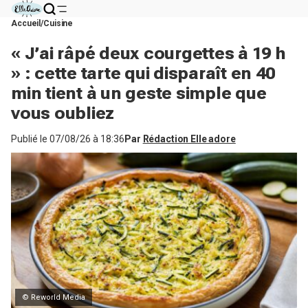
Accueil
Cuisine
« J’ai râpé deux courgettes à 19 h
» : cette tarte qui disparaît en 40
min tient à un geste simple que
vous oubliez
Publié le
07/08/26 à 18:36
Par
Rédaction Elle adore
© Reworld Media