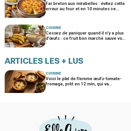
Far breton aux mirabelles : évitez cette
erreur au four et en 10 minutes ce
dessert disparaît toujours
CUISINE
Cessez de paniquer quand il n’y a plus
d’œufs : ce fruit bon marché sauve vos
gâteaux si vous l’utilisez ainsi
ARTICLES LES + LUS
CUISINE
Voici le plat de flemme œufs-tomate-
fromage, prêt en 12 min, qui va
remplacer vos pâtes au beurre