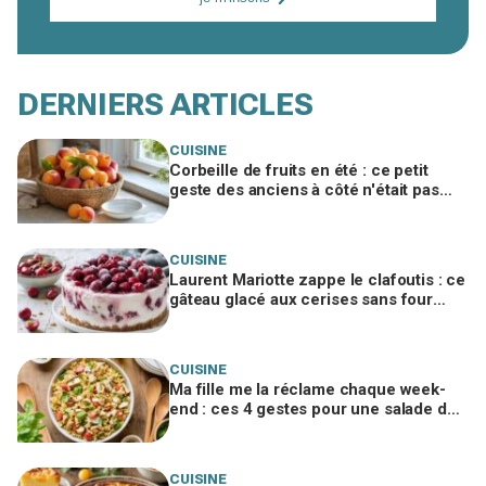
DERNIERS ARTICLES
CUISINE
Corbeille de fruits en été : ce petit
geste des anciens à côté n'était pas
pour les guêpes et évite le gâchis
CUISINE
Laurent Mariotte zappe le clafoutis : ce
gâteau glacé aux cerises sans four
cartonne, à condition d’éviter ce geste
CUISINE
Ma fille me la réclame chaque week-
end : ces 4 gestes pour une salade de
pâtes poulet-parmesan inratable
CUISINE