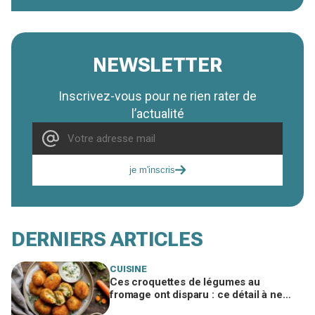
NEWSLETTER
Inscrivez-vous pour ne rien rater de
l’actualité
je m'inscris
DERNIERS ARTICLES
CUISINE
Ces croquettes de légumes au
fromage ont disparu : ce détail à ne
surtout pas zapper pour éviter celles