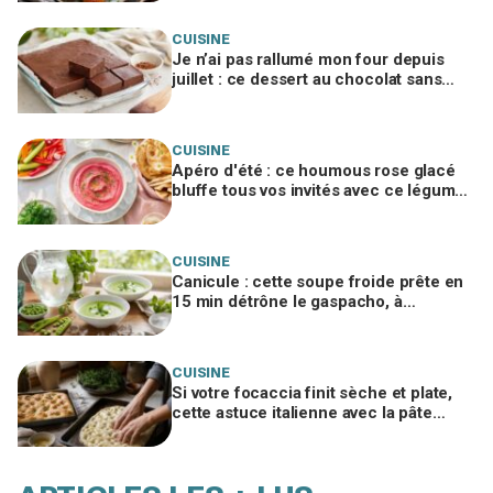
gorgées d’huile
CUISINE
Je n’ai pas rallumé mon four depuis
juillet : ce dessert au chocolat sans
cuisson a sauvé tous mes desserts
d’été
CUISINE
Apéro d'été : ce houmous rose glacé
bluffe tous vos invités avec ce légume
secret que vous avez déjà chez vous
CUISINE
Canicule : cette soupe froide prête en
15 min détrône le gaspacho, à
condition d’éviter ce geste en cuisine
CUISINE
Si votre focaccia finit sèche et plate,
cette astuce italienne avec la pâte
avant d’enfourner change tout