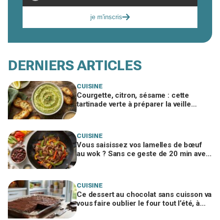
je m'inscris
DERNIERS ARTICLES
CUISINE
Courgette, citron, sésame : cette
tartinade verte à préparer la veille
cartonne à l’apéro si vous évitez ce
geste
CUISINE
Vous saisissez vos lamelles de bœuf
au wok ? Sans ce geste de 20 min avec
un ingrédient banal, elles resteront
dures
CUISINE
Ce dessert au chocolat sans cuisson va
vous faire oublier le four tout l’été, à
condition de ne pas bâcler cette étape