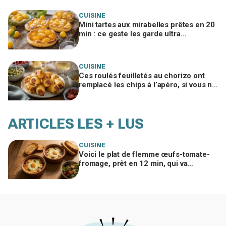
CUISINE
Mini tartes aux mirabelles prêtes en 20
min : ce geste les garde ultra
croustillantes et tout le monde veut la
recette
CUISINE
Ces roulés feuilletés au chorizo ont
remplacé les chips à l’apéro, si vous ne
ratez pas ce geste clé
ARTICLES LES + LUS
CUISINE
Voici le plat de flemme œufs-tomate-
fromage, prêt en 12 min, qui va
remplacer vos pâtes au beurre