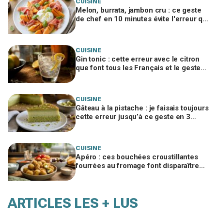
CUISINE
Melon, burrata, jambon cru : ce geste
de chef en 10 minutes évite l'erreur qui
gâche tout et en fait un plat de resto
CUISINE
Gin tonic : cette erreur avec le citron
que font tous les Français et le geste
de barman qui change tout
CUISINE
Gâteau à la pistache : je faisais toujours
cette erreur jusqu’à ce geste en 3
temps qui change tout
CUISINE
Apéro : ces bouchées croustillantes
fourrées au fromage font disparaître
les chips, à tester vite
ARTICLES LES + LUS