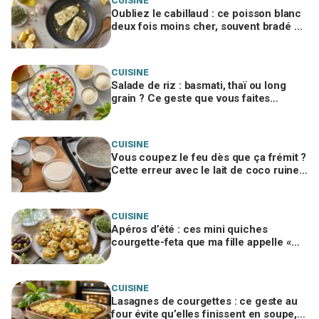
CUISINE
Oubliez le cabillaud : ce poisson blanc
deux fois moins cher, souvent bradé en
promo, régale autant
CUISINE
Salade de riz : basmati, thaï ou long
grain ? Ce geste que vous faites
encore ruine tout, un chef me l’a
interdit
CUISINE
Vous coupez le feu dès que ça frémit ?
Cette erreur avec le lait de coco ruine
votre panna cotta végétale
CUISINE
Apéros d’été : ces mini quiches
courgette-feta que ma fille appelle «
nuages à la feta », si vous évitez ce
geste
CUISINE
Lasagnes de courgettes : ce geste au
four évite qu’elles finissent en soupe,