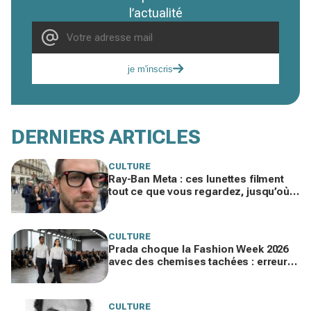
l’actualité
je m'inscris
DERNIERS ARTICLES
CULTURE
Ray-Ban Meta : ces lunettes filment
tout ce que vous regardez, jusqu’où
ira cette atteinte à la vie privée ?
CULTURE
Prada choque la Fashion Week 2026
avec des chemises tachées : erreur
impardonnable ou manifeste assumé
?
CULTURE