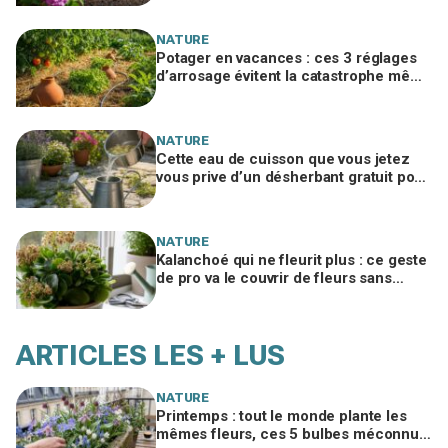
d’eau
NATURE
Potager en vacances : ces 3 réglages
d’arrosage évitent la catastrophe même
en canicule et restrictions d’eau
NATURE
Cette eau de cuisson que vous jetez
vous prive d’un désherbant gratuit pour
la terrasse et d’un engrais puissant
NATURE
Kalanchoé qui ne fleurit plus : ce geste
de pro va le couvrir de fleurs sans
racheter de plante
ARTICLES LES + LUS
NATURE
Printemps : tout le monde plante les
mêmes fleurs, ces 5 bulbes méconnus