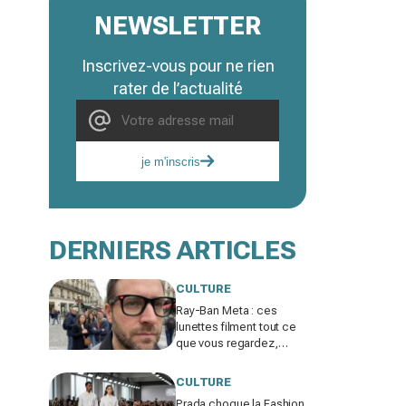
NEWSLETTER
Inscrivez-vous pour ne rien
rater de l’actualité
je m'inscris
DERNIERS ARTICLES
CULTURE
Ray-Ban Meta : ces
lunettes filment tout ce
que vous regardez,
jusqu’où ira cette
atteinte à la vie privée ?
CULTURE
Prada choque la Fashion