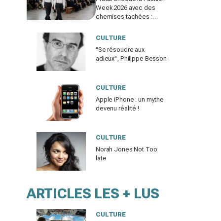
Week 2026 avec des
chemises tachées :
erreur impardonnable ou
manifeste assumé ?
CULTURE
"Se résoudre aux
adieux", Philippe Besson
CULTURE
Apple iPhone : un mythe
devenu réalité !
CULTURE
Norah Jones Not Too
late
ARTICLES LES + LUS
CULTURE