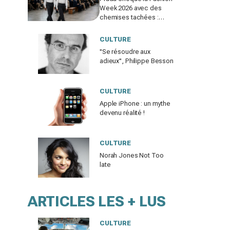
Week 2026 avec des
chemises tachées :
erreur impardonnable ou
manifeste assumé ?
CULTURE
"Se résoudre aux
adieux", Philippe Besson
CULTURE
Apple iPhone : un mythe
devenu réalité !
CULTURE
Norah Jones Not Too
late
ARTICLES LES + LUS
CULTURE