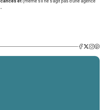
acances et
(même s’il ne s’agit pas d’une agence
…