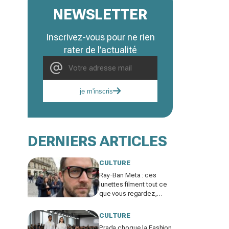
NEWSLETTER
Inscrivez-vous pour ne rien
rater de l’actualité
je m'inscris
DERNIERS ARTICLES
CULTURE
Ray-Ban Meta : ces
lunettes filment tout ce
que vous regardez,
jusqu’où ira cette
atteinte à la vie privée ?
CULTURE
Prada choque la Fashion