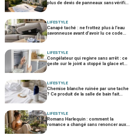
plus de devis de panneaux sans vérifier
cette erreur qui ruine vos économies
LIFESTYLE
Canapé taché : ne frottez plus à l’eau
savonneuse avant d’avoir lu ce code
d’entretien caché, sinon vous le ruinez
LIFESTYLE
Congélateur qui regivre sans arrêt : ce
geste sur le joint a stoppé la glace et
fait chuter la facture d'électricité
LIFESTYLE
Chemise blanche ruinée par une tache
? Ce produit de la salle de bain fait
mieux que votre détachant habituel
LIFESTYLE
Romans Harlequin : comment la
romance a changé sans renoncer aux
histoires d’amour