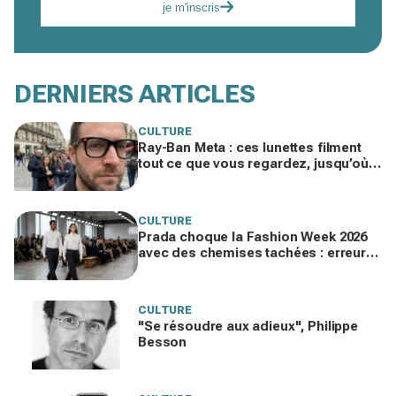
je m'inscris
DERNIERS ARTICLES
CULTURE
Ray-Ban Meta : ces lunettes filment
tout ce que vous regardez, jusqu’où
ira cette atteinte à la vie privée ?
CULTURE
Prada choque la Fashion Week 2026
avec des chemises tachées : erreur
impardonnable ou manifeste assumé
?
CULTURE
"Se résoudre aux adieux", Philippe
Besson