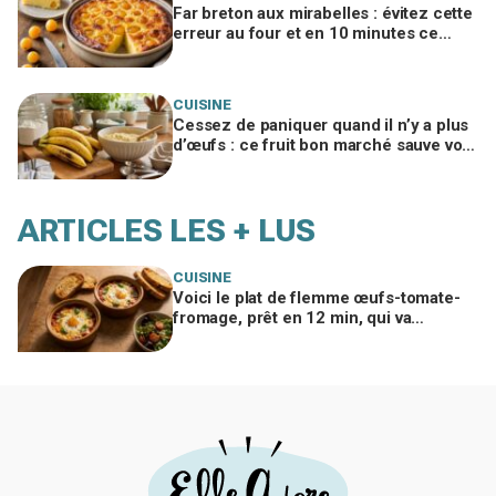
Far breton aux mirabelles : évitez cette
erreur au four et en 10 minutes ce
dessert disparaît toujours
CUISINE
Cessez de paniquer quand il n’y a plus
d’œufs : ce fruit bon marché sauve vos
gâteaux si vous l’utilisez ainsi
ARTICLES LES + LUS
CUISINE
Voici le plat de flemme œufs-tomate-
fromage, prêt en 12 min, qui va
remplacer vos pâtes au beurre