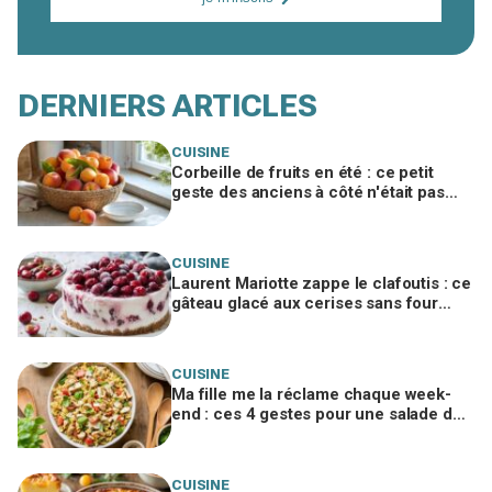
DERNIERS ARTICLES
CUISINE
Corbeille de fruits en été : ce petit
geste des anciens à côté n'était pas
pour les guêpes et évite le gâchis
CUISINE
Laurent Mariotte zappe le clafoutis : ce
gâteau glacé aux cerises sans four
cartonne, à condition d’éviter ce geste
CUISINE
Ma fille me la réclame chaque week-
end : ces 4 gestes pour une salade de
pâtes poulet-parmesan inratable
CUISINE