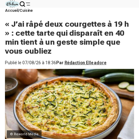
Accueil
Cuisine
« J’ai râpé deux courgettes à 19 h
» : cette tarte qui disparaît en 40
min tient à un geste simple que
vous oubliez
Publié le
07/08/26 à 18:36
Par
Rédaction Elle adore
© Reworld Media