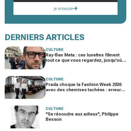
je m'inscris
DERNIERS ARTICLES
CULTURE
Ray-Ban Meta : ces lunettes filment
tout ce que vous regardez, jusqu’où
ira cette atteinte à la vie privée ?
CULTURE
Prada choque la Fashion Week 2026
avec des chemises tachées : erreur
impardonnable ou manifeste assumé
?
CULTURE
"Se résoudre aux adieux", Philippe
Besson