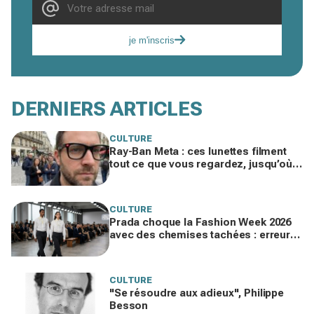
je m'inscris
DERNIERS ARTICLES
CULTURE
Ray-Ban Meta : ces lunettes filment
tout ce que vous regardez, jusqu’où
ira cette atteinte à la vie privée ?
CULTURE
Prada choque la Fashion Week 2026
avec des chemises tachées : erreur
impardonnable ou manifeste assumé
?
CULTURE
"Se résoudre aux adieux", Philippe
Besson