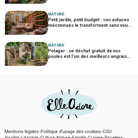
jardin
NATURE
Petit jardin, petit budget : ces astuces
méconnues le transforment sans vous
ruiner, à condition d’éviter cette erreur
NATURE
Potager : ce déchet gratuit de vos
poules est l’un des meilleurs engrais
naturels, mais mal utilisé il brûle vos
plantes
Mentions légales
Politique d’usage des cookies
CGU
Insolite
Lifestyle
Culture
Nature
Famille
Cuisine
Recettes