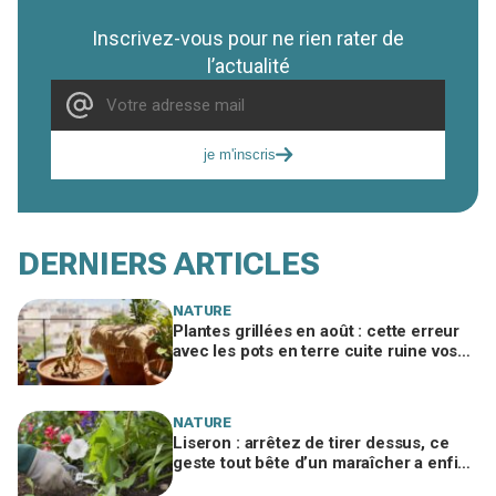
Inscrivez-vous pour ne rien rater de
l’actualité
je m'inscris
DERNIERS ARTICLES
NATURE
Plantes grillées en août : cette erreur
avec les pots en terre cuite ruine vos
racines sans que vous le voyiez
NATURE
Liseron : arrêtez de tirer dessus, ce
geste tout bête d’un maraîcher a enfin
libéré mes massifs étouffés