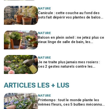
NATURE
Canicule : cette couche au fond des
pots fait dépérir vos plantes de balcon,
les pépiniéristes n’en peuvent plus
NATURE
Balcon en plein soleil : ne jetez plus ce
vieux linge de salle de bain, les
fleuristes l’utilisent pour sauver vos
pots
NATURE
Je ne traite plus jamais mes rosiers :
ces 2 gestes naturels contre les
pucerons que tout le monde devrait
connaître
ARTICLES LES + LUS
NATURE
Printemps : tout le monde plante les
mêmes fleurs, ces 5 bulbes méconnus
à planter in extremis vont changer votre