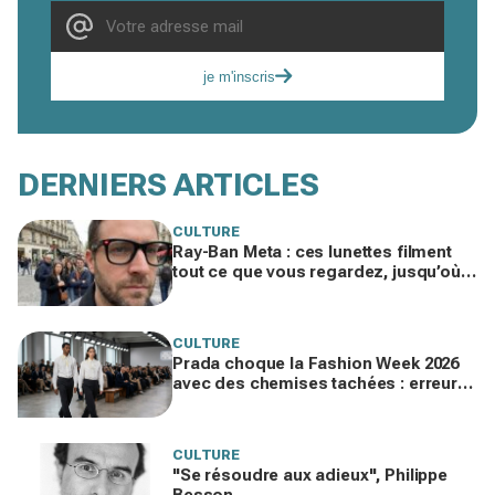
je m'inscris
DERNIERS ARTICLES
CULTURE
Ray-Ban Meta : ces lunettes filment
tout ce que vous regardez, jusqu’où
ira cette atteinte à la vie privée ?
CULTURE
Prada choque la Fashion Week 2026
avec des chemises tachées : erreur
impardonnable ou manifeste assumé
?
CULTURE
"Se résoudre aux adieux", Philippe