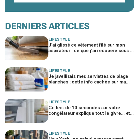
DERNIERS ARTICLES
LIFESTYLE
J’ai glissé ce vêtement filé sur mon
aspirateur : ce que j’ai récupéré sous le
canapé m’a fait rougir de honte
LIFESTYLE
Je javellisais mes serviettes de plage
blanches : cette info cachée sur ma
crème solaire explique les taches
rouille
LIFESTYLE
Ce test de 10 secondes sur votre
congélateur explique tout le givre… et
ces 30 % d'électricité en trop
LIFESTYLE
New York : ce calcul express avant