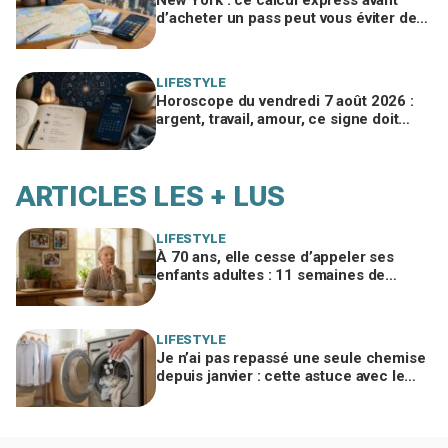
d’acheter un pass peut vous éviter de
gaspiller jusqu’à 100 € en visites
LIFESTYLE
Horoscope du vendredi 7 août 2026 :
argent, travail, amour, ce signe doit
freiner ses dépenses aujourd’hui
ARTICLES LES + LUS
LIFESTYLE
À 70 ans, elle cesse d’appeler ses
enfants adultes : 11 semaines de
silence et une leçon brutale sur les
familles modernes
LIFESTYLE
Je n’ai pas repassé une seule chemise
depuis janvier : cette astuce avec le
sèche-linge tient en 15 minutes