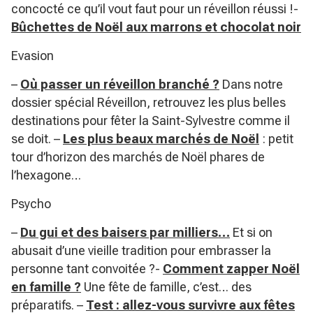
concocté ce qu’il vout faut pour un réveillon réussi !-
Bûchettes de Noël aux marrons et chocolat noir
Evasion
–
Où passer un réveillon branché ?
Dans notre
dossier spécial Réveillon, retrouvez les plus belles
destinations pour fêter la Saint-Sylvestre comme il
se doit. –
Les plus beaux marchés de Noël
: petit
tour d’horizon des marchés de Noël phares de
l’hexagone…
Psycho
–
Du gui et des baisers par milliers…
Et si on
abusait d’une vieille tradition pour embrasser la
personne tant convoitée ?-
Comment zapper Noël
en famille ?
Une fête de famille, c’est… des
préparatifs. –
Test : allez-vous survivre aux fêtes