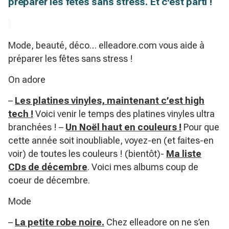
préparer les fêtes sans stress. Et c'est parti !
Mode, beauté, déco… elleadore.com vous aide à
préparer les fêtes sans stress !
On adore
–
Les platines vinyles, maintenant c’est high
tech !
Voici venir le temps des platines vinyles ultra
branchées ! –
Un Noël haut en couleurs !
Pour que
cette année soit inoubliable, voyez-en (et faites-en
voir) de toutes les couleurs ! (bientôt)-
Ma liste
CDs de décembre
. Voici mes albums coup de
coeur de décembre.
Mode
–
La petite robe noire.
Chez elleadore on ne s’en