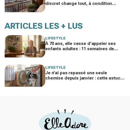
discret change tout, à condition
d'éviter cette erreur fatale à
l'installation
ARTICLES LES + LUS
LIFESTYLE
À 70 ans, elle cesse d’appeler ses
enfants adultes : 11 semaines de
silence et une leçon brutale sur les
familles modernes
LIFESTYLE
Je n’ai pas repassé une seule
chemise depuis janvier : cette astuce
avec le sèche-linge tient en 15
minutes