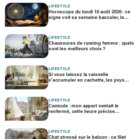
LIFESTYLE
Horoscope du lundi 10 août 2026 : ce
signe voit sa semaine basculer, le
vôtre fait-il partie des chanceux ?
LIFESTYLE
Chaussures de running femme : quels
sont les meilleurs choix ?
LIFESTYLE
Si vous laissez la vaisselle
s’accumuler en cachette, les psys
mettent en garde sur ce que ça révèle
de vous
LIFESTYLE
Canicule : mon appart sentait le
renfermé, cette heure précise
d'aération l'a rendu frais toute la
journée
LIFESTYLE
Chat stressé sur le balcon : ce filet