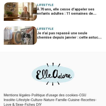
LIFESTYLE
À 70 ans, elle cesse d’appeler ses
enfants adultes : 11 semaines de
silence et une leçon brutale sur les
familles modernes
LIFESTYLE
Je n’ai pas repassé une seule
chemise depuis janvier : cette astuce
avec le sèche-linge tient en 15
minutes
Mentions légales
Politique d’usage des cookies
CGU
Insolite
Lifestyle
Culture
Nature
Famille
Cuisine
Recettes
Love & Sexe
Fiches DIY