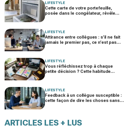
LIFESTYLE
Cette carte de votre portefeuille,
posée dans le congélateur, révèle
pourquoi votre facture d’électricité
grimpe
LIFESTYLE
Attirance entre collègues : s’il ne fait
jamais le premier pas, ce n’est pas
par timidité mais pour une raison
taboue
LIFESTYLE
Vous réfléchissez trop à chaque
petite décision ? Cette habitude
cachée pourrait plomber toute votre
vie
LIFESTYLE
Feedback à un collègue susceptible :
cette façon de dire les choses sans
te trahir ni la briser change tout
ARTICLES LES + LUS