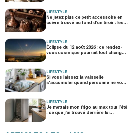
LIFESTYLE
Ne jetez plus ce petit accessoire en
cuivre trouvé au fond d’un tiroir : les
brocanteurs le paient jusqu’à 200 €
LIFESTYLE
Éclipse du 12 août 2026 : ce rendez-
vous cosmique pourrait tout changer
dans votre vie amoureuse sans
prévenir
LIFESTYLE
Si vous laissez la vaisselle
s'accumuler quand personne ne vous
voit, les psys le confirment : voilà ce
que ça révèle
LIFESTYLE
Je mettais mon frigo au max tout l’été
: ce que j’ai trouvé derrière lui
expliquait ma facture d’électricité
folle