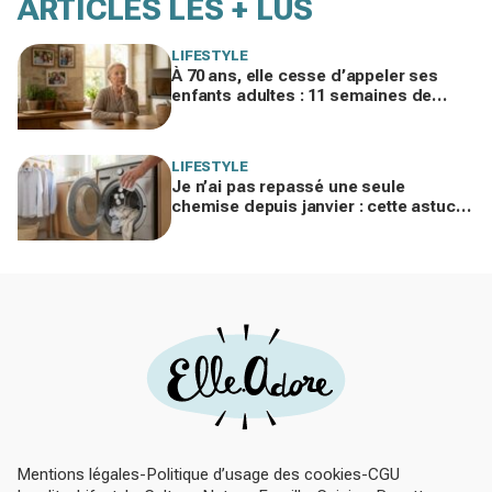
ARTICLES LES + LUS
LIFESTYLE
À 70 ans, elle cesse d’appeler ses
enfants adultes : 11 semaines de
silence et une leçon brutale sur les
familles modernes
LIFESTYLE
Je n’ai pas repassé une seule
chemise depuis janvier : cette astuce
avec le sèche-linge tient en 15
minutes
Mentions légales
Politique d’usage des cookies
CGU