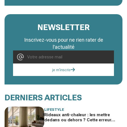
NEWSLETTER
Inscrivez-vous pour ne rien rater de
l’actualité
je m'inscris
DERNIERS ARTICLES
LIFESTYLE
Rideaux anti-chaleur : les mettre
dedans ou dehors ? Cette erreur
invisible peut ajouter 5 °C chez vous