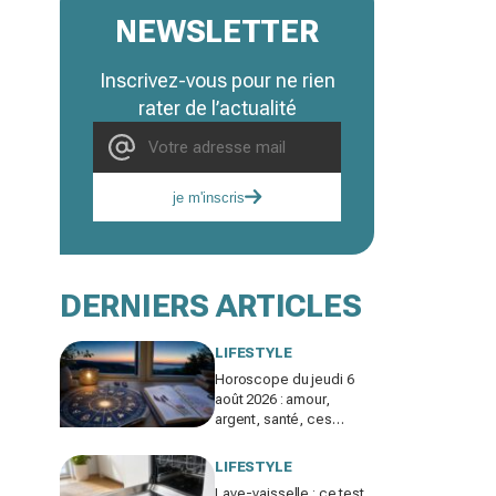
NEWSLETTER
Inscrivez-vous pour ne rien
rater de l’actualité
je m'inscris
DERNIERS ARTICLES
LIFESTYLE
Horoscope du jeudi 6
août 2026 : amour,
argent, santé, ces
signes jouent gros
aujourd’hui sans le savoir
LIFESTYLE
Lave-vaisselle : ce test