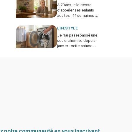
À 70 ans, elle cesse
d’appeler ses enfants
adultes : 11 semaines de
silence et une leçon
brutale sur les familles
LIFESTYLE
modernes
Je n’ai pas repassé une
seule chemise depuis
janvier : cette astuce
avec le sèche-linge
tient en 15 minutes
z notre communauté en vous inscrivant