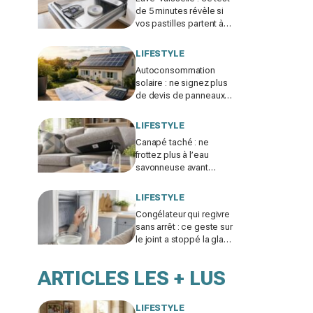
de 5 minutes révèle si
vos pastilles partent à
l’égout et font exploser
la facture
LIFESTYLE
Autoconsommation
solaire : ne signez plus
de devis de panneaux
sans vérifier cette erreur
qui ruine vos économies
LIFESTYLE
Canapé taché : ne
frottez plus à l’eau
savonneuse avant
d’avoir lu ce code
d’entretien caché, sinon
LIFESTYLE
vous le ruinez
Congélateur qui regivre
sans arrêt : ce geste sur
le joint a stoppé la glace
et fait chuter la facture
d'électricité
ARTICLES LES + LUS
LIFESTYLE