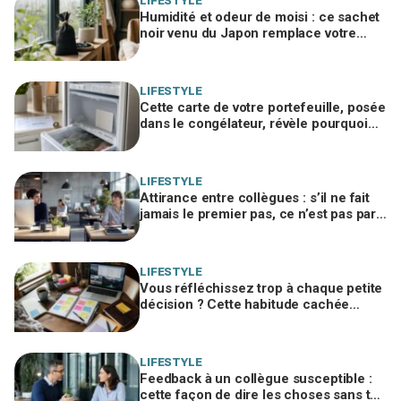
LIFESTYLE
Humidité et odeur de moisi : ce sachet
noir venu du Japon remplace votre
déshumidificateur sans consommer un
watt
LIFESTYLE
Cette carte de votre portefeuille, posée
dans le congélateur, révèle pourquoi
votre facture d’électricité grimpe
LIFESTYLE
Attirance entre collègues : s’il ne fait
jamais le premier pas, ce n’est pas par
timidité mais pour une raison taboue
LIFESTYLE
Vous réfléchissez trop à chaque petite
décision ? Cette habitude cachée
pourrait plomber toute votre vie
LIFESTYLE
Feedback à un collègue susceptible :
cette façon de dire les choses sans te