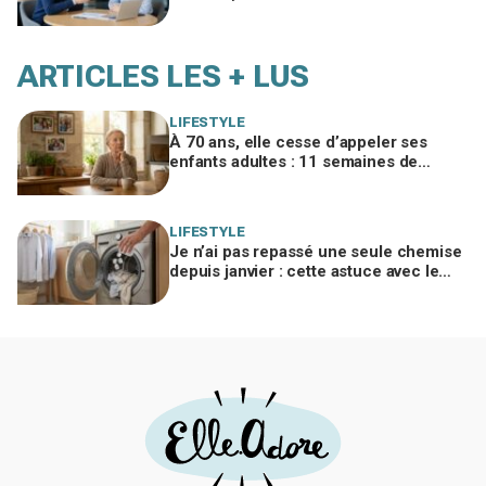
trahir ni la briser change tout
ARTICLES LES + LUS
LIFESTYLE
À 70 ans, elle cesse d’appeler ses
enfants adultes : 11 semaines de
silence et une leçon brutale sur les
familles modernes
LIFESTYLE
Je n’ai pas repassé une seule chemise
depuis janvier : cette astuce avec le
sèche-linge tient en 15 minutes