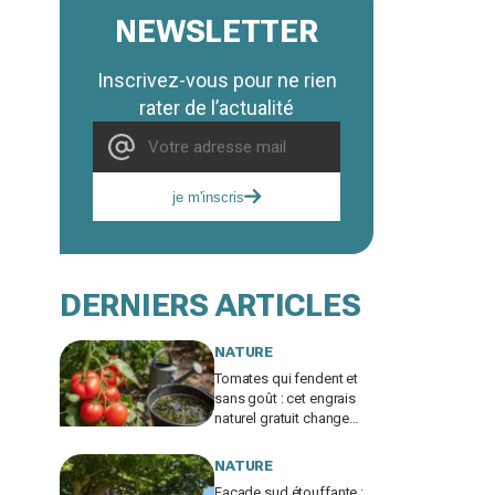
NEWSLETTER
Inscrivez-vous pour ne rien
rater de l’actualité
je m'inscris
DERNIERS ARTICLES
NATURE
Tomates qui fendent et
sans goût : cet engrais
naturel gratuit change
tout en été si vous évitez
cette erreur
NATURE
Façade sud étouffante :