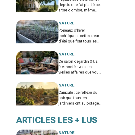
depuis que j’ai planté cet
arbre d’ombre, même
mon voisin climatisé est
jaloux
NATURE
Poireaux d’hiver
rachitiques : cette erreur
d’été que font tous les
jardiniers à la rentrée
ruine la récolte
NATURE
Ce salon de jardin 0 € a
été monté avec ces
vieilles affaires que vous
laissez traîner chez vous
NATURE
Canicule : ce réflexe du
soir que tous les
jardiniers ont au potager
fait souffrir les légumes
en silence
ARTICLES LES + LUS
NATURE