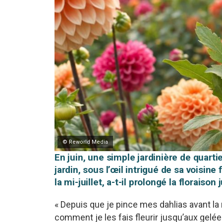
© Reworld Media
En juin, une simple jardinière de quarti
jardin, sous l’œil intrigué de sa voisin
la mi-juillet, a-t-il prolongé la floraiso
« Depuis que je pince mes dahlias avant l
comment je les fais fleurir jusqu’aux gelées