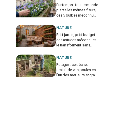
Printemps : tout le monde
plante les mêmes fleurs,
ces 5 bulbes méconnus
à planter in extremis vont
changer votre jardin
NATURE
Petit jardin, petit budget :
ces astuces méconnues
le transforment sans
vous ruiner, à condition
d’éviter cette erreur
NATURE
Potager : ce déchet
gratuit de vos poules est
l’un des meilleurs engrais
naturels, mais mal utilisé
il brûle vos plantes