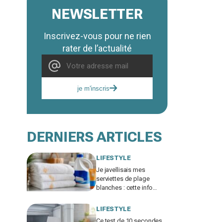
NEWSLETTER
Inscrivez-vous pour ne rien
rater de l’actualité
je m'inscris
DERNIERS ARTICLES
LIFESTYLE
Je javellisais mes
serviettes de plage
blanches : cette info
cachée sur ma crème
solaire explique les
LIFESTYLE
taches rouille
Ce test de 10 secondes