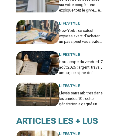
sur votre congélateur
explique tout le givre… et
ces 30 % d'électricité en
trop
LIFESTYLE
New York : ce calcul
express avant d’acheter
un pass peut vous éviter
de gaspiller jusqu’à 100 €
en visites
LIFESTYLE
Horoscope du vendredi 7
août 2026 : argent, travail,
amour, ce signe doit
freiner ses dépenses
aujourd’hui
LIFESTYLE
Élevés sans arbitres dans
les années 70 : cette
génération a gagné un
atout clé qui manque aux
enfants d’aujourd’hui
ARTICLES LES + LUS
LIFESTYLE