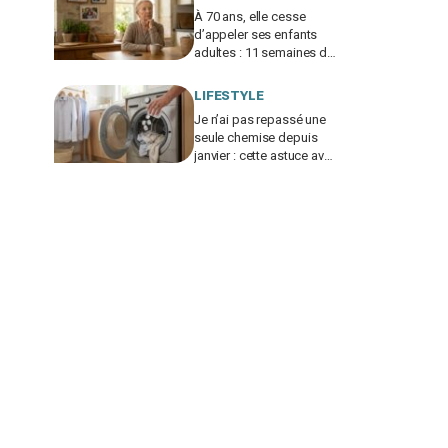
À 70 ans, elle cesse
d’appeler ses enfants
adultes : 11 semaines de
silence et une leçon
brutale sur les familles
LIFESTYLE
modernes
Je n’ai pas repassé une
seule chemise depuis
janvier : cette astuce avec
le sèche-linge tient en 15
minutes