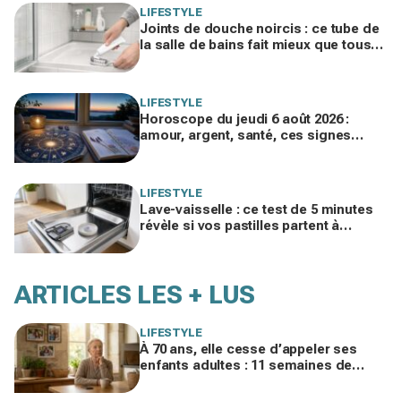
LIFESTYLE
Joints de douche noircis : ce tube de
la salle de bains fait mieux que tous
vos produits spéciaux payés cher
LIFESTYLE
Horoscope du jeudi 6 août 2026 :
amour, argent, santé, ces signes
jouent gros aujourd’hui sans le savoir
LIFESTYLE
Lave-vaisselle : ce test de 5 minutes
révèle si vos pastilles partent à
l’égout et font exploser la facture
ARTICLES LES + LUS
LIFESTYLE
À 70 ans, elle cesse d’appeler ses
enfants adultes : 11 semaines de
silence et une leçon brutale sur les
familles modernes