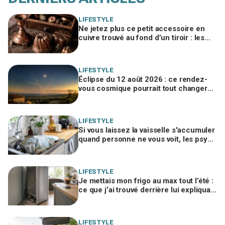
LIFESTYLE
Ne jetez plus ce petit accessoire en
cuivre trouvé au fond d’un tiroir : les
brocanteurs le paient jusqu’à 200 €
LIFESTYLE
Éclipse du 12 août 2026 : ce rendez-
vous cosmique pourrait tout changer
dans votre vie amoureuse sans
prévenir
LIFESTYLE
Si vous laissez la vaisselle s'accumuler
quand personne ne vous voit, les psys
le confirment : voilà ce que ça révèle
LIFESTYLE
Je mettais mon frigo au max tout l’été :
ce que j’ai trouvé derrière lui expliquait
ma facture d’électricité folle
LIFESTYLE