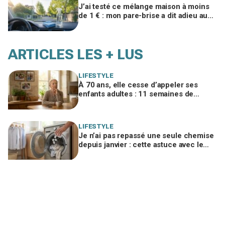
J’ai testé ce mélange maison à moins
de 1 € : mon pare-brise a dit adieu aux
traces, finis les sprays auto chers
ARTICLES LES + LUS
LIFESTYLE
À 70 ans, elle cesse d’appeler ses
enfants adultes : 11 semaines de
silence et une leçon brutale sur les
familles modernes
LIFESTYLE
Je n’ai pas repassé une seule chemise
depuis janvier : cette astuce avec le
sèche-linge tient en 15 minutes