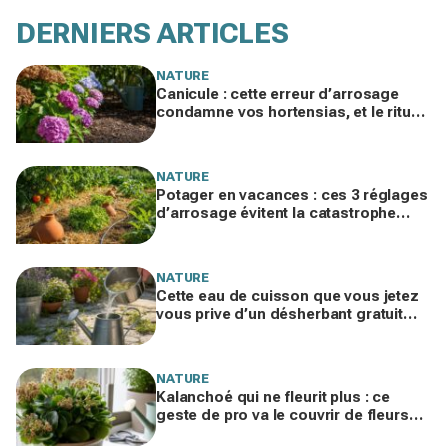
DERNIERS ARTICLES
NATURE
Canicule : cette erreur d’arrosage
condamne vos hortensias, et le rituel
qui les sauve sans gaspiller une
goutte d’eau
NATURE
Potager en vacances : ces 3 réglages
d’arrosage évitent la catastrophe
même en canicule et restrictions
d’eau
NATURE
Cette eau de cuisson que vous jetez
vous prive d’un désherbant gratuit
pour la terrasse et d’un engrais
puissant
NATURE
Kalanchoé qui ne fleurit plus : ce
geste de pro va le couvrir de fleurs
sans racheter de plante