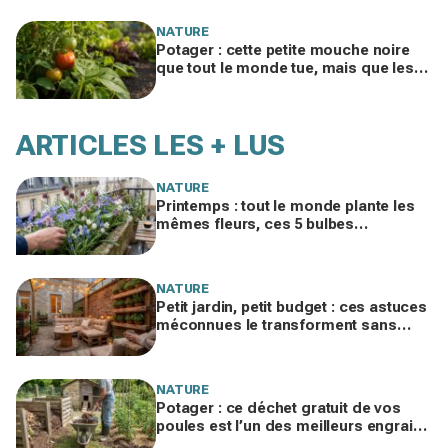
NATURE
Potager : cette petite mouche noire
que tout le monde tue, mais que les
vieux maraîchers laissent travailler
tout l’été
ARTICLES LES + LUS
NATURE
Printemps : tout le monde plante les
mêmes fleurs, ces 5 bulbes
méconnus à planter in extremis vont
changer votre jardin
NATURE
Petit jardin, petit budget : ces astuces
méconnues le transforment sans
vous ruiner, à condition d’éviter cette
erreur
NATURE
Potager : ce déchet gratuit de vos
poules est l’un des meilleurs engrais
naturels, mais mal utilisé il brûle vos