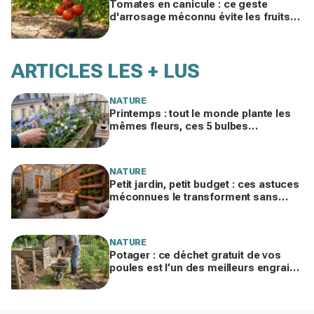
Tomates en canicule : ce geste
d'arrosage méconnu évite les fruits
fades tout en consommant deux fois
moins d'eau
ARTICLES LES + LUS
NATURE
Printemps : tout le monde plante les
mêmes fleurs, ces 5 bulbes
méconnus à planter in extremis vont
changer votre jardin
NATURE
Petit jardin, petit budget : ces astuces
méconnues le transforment sans
vous ruiner, à condition d’éviter cette
erreur
NATURE
Potager : ce déchet gratuit de vos
poules est l’un des meilleurs engrais
naturels, mais mal utilisé il brûle vos
plantes