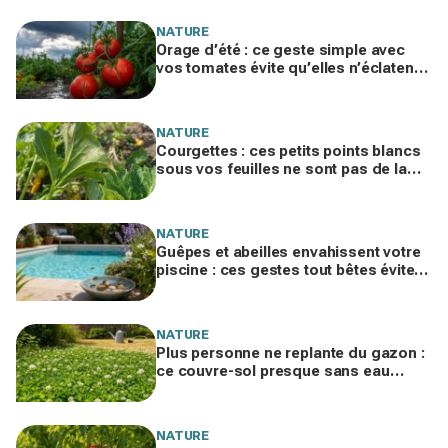
NATURE
Orage d’été : ce geste simple avec
vos tomates évite qu’elles n’éclatent
et protège toute votre récolte du
potager
NATURE
Courgettes : ces petits points blancs
sous vos feuilles ne sont pas de la
poussière et peuvent tuer les plants
NATURE
Guêpes et abeilles envahissent votre
piscine : ces gestes tout bêtes évitent
piqûres et insecticides tout l’été
NATURE
Plus personne ne replante du gazon :
ce couvre-sol presque sans eau
supporte la canicule et envahit les
jardins
NATURE