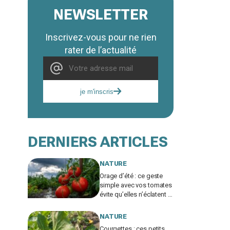
NEWSLETTER
Inscrivez-vous pour ne rien
rater de l’actualité
je m'inscris
DERNIERS ARTICLES
NATURE
Orage d’été : ce geste
simple avec vos tomates
évite qu’elles n’éclatent et
protège toute votre
récolte du potager
NATURE
Courgettes : ces petits