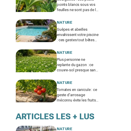
points blancs sous vos
feuilles ne sont pas de la
poussière et peuvent tuer
les plants
NATURE
Guêpes et abeilles
envahissent votre piscine
: ces gestes tout bêtes
évitent piqûres et
insecticides tout l’été
NATURE
Plus personne ne
replante du gazon : ce
couvre-sol presque sans
eau supporte la canicule
et envahit les jardins
NATURE
Tomates en canicule : ce
geste d'arrosage
méconnu évite les fruits
fades tout en
consommant deux fois
ARTICLES LES + LUS
moins d'eau
NATURE