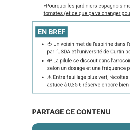
«Pourquoi les jardiniers espagnols met
tomates (et ce que ça va changer pou
EN BREF
🍅 Un voisin met de l’aspirine dans 
par l’USDA et l’université de Curtin p
🌱 La pilule se dissout dans l’arroso
selon un dosage et une fréquence pr
⚠️ Entre feuillage plus vert, récolt
astuce à 0,35 € réserve encore bien
PARTAGE CE CONTENU