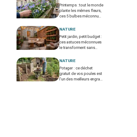
Printemps : tout le monde
plante les mêmes fleurs,
ces 5 bulbes méconnus
à planter in extremis vont
changer votre jardin
NATURE
Petit jardin, petit budget :
ces astuces méconnues
le transforment sans
vous ruiner, à condition
d’éviter cette erreur
NATURE
Potager : ce déchet
gratuit de vos poules est
l’un des meilleurs engrais
naturels, mais mal utilisé
il brûle vos plantes