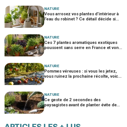
salée
NATURE
Vous arrosez vos plantes d’intérieur à
l’eau du robinet ? Ce détail décide si
c’est une bonne idée
NATURE
Ces 7 plantes aromatiques exotiques
poussent sans serre en France et vont
tout changer dans votre cuisine
NATURE
Pommes véreuses : si vous les jetez,
vous ruinez la prochaine récolte, voici
le geste méconnu des arboriculteurs
NATURE
Ce geste de 2 secondes des
paysagistes avant de planter évite de
perdre la moitié de vos plantes au
jardin
ARTICLES LES + LUS