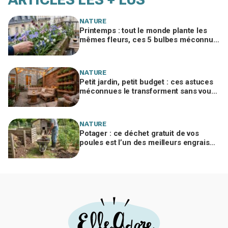
NATURE
Printemps : tout le monde plante les
mêmes fleurs, ces 5 bulbes méconnus
à planter in extremis vont changer votre
jardin
NATURE
Petit jardin, petit budget : ces astuces
méconnues le transforment sans vous
ruiner, à condition d’éviter cette erreur
NATURE
Potager : ce déchet gratuit de vos
poules est l’un des meilleurs engrais
naturels, mais mal utilisé il brûle vos
plantes