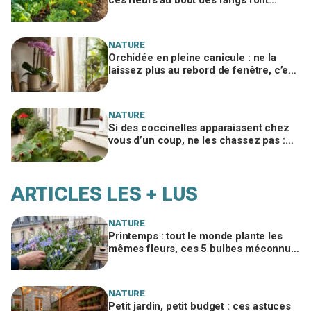
arrêter les produits à tous les jardiniers
NATURE
Orchidée en pleine canicule : ne la
laissez plus au rebord de fenêtre, c’est
cet endroit précis qui la sauve à 35 °C
NATURE
Si des coccinelles apparaissent chez
vous d’un coup, ne les chassez pas :
ce signal caché sur vos plantes et vos
murs
ARTICLES LES + LUS
NATURE
Printemps : tout le monde plante les
mêmes fleurs, ces 5 bulbes méconnus
à planter in extremis vont changer votre
jardin
NATURE
Petit jardin, petit budget : ces astuces