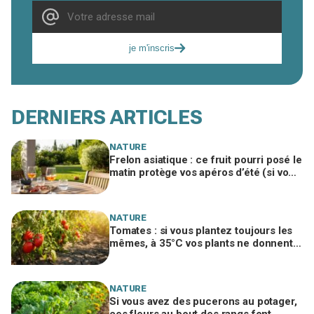
je m'inscris
DERNIERS ARTICLES
NATURE
Frelon asiatique : ce fruit pourri posé le
matin protège vos apéros d’été (si vous
le placez ici)
NATURE
Tomates : si vous plantez toujours les
mêmes, à 35°C vos plants ne donnent
plus rien, sauf ces 3 variétés
NATURE
Si vous avez des pucerons au potager,
ces fleurs au bout des rangs font