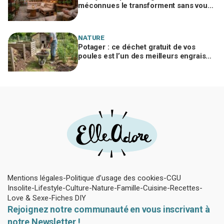
méconnues le transforment sans vous
ruiner, à condition d’éviter cette erreur
NATURE
Potager : ce déchet gratuit de vos
poules est l’un des meilleurs engrais
naturels, mais mal utilisé il brûle vos
plantes
Mentions légales
Politique d’usage des cookies
CGU
Insolite
Lifestyle
Culture
Nature
Famille
Cuisine
Recettes
Love & Sexe
Fiches DIY
Rejoignez notre communauté en vous inscrivant à
notre Newsletter !