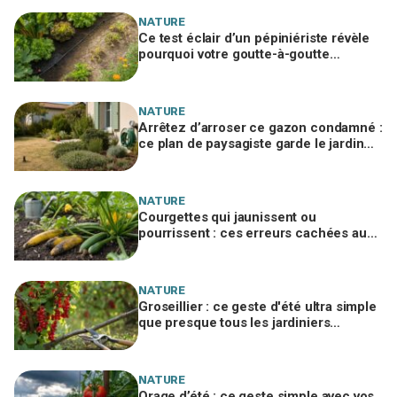
NATURE
Ce test éclair d’un pépiniériste révèle
pourquoi votre goutte-à-goutte
n’arrose jamais le fond du potager
NATURE
Arrêtez d’arroser ce gazon condamné :
ce plan de paysagiste garde le jardin
vert et jusqu’à 70 % d’eau en moins
NATURE
Courgettes qui jaunissent ou
pourrissent : ces erreurs cachées au
potager à corriger vite pour sauver vos
récoltes
NATURE
Groseillier : ce geste d'été ultra simple
que presque tous les jardiniers
oublient et qui décuple la récolte
NATURE
Orage d’été : ce geste simple avec vos