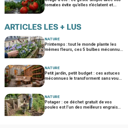
tomates évite qu’elles n’éclatent et
protège toute votre récolte du potager
ARTICLES LES + LUS
NATURE
Printemps : tout le monde plante les
mêmes fleurs, ces 5 bulbes méconnus
à planter in extremis vont changer votre
jardin
NATURE
Petit jardin, petit budget : ces astuces
méconnues le transforment sans vous
ruiner, à condition d’éviter cette erreur
NATURE
Potager : ce déchet gratuit de vos
poules est l’un des meilleurs engrais
naturels, mais mal utilisé il brûle vos
plantes