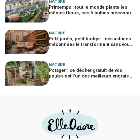
NATURE
Printemps : tout le monde plante les
mêmes fleurs, ces 5 bulbes méconnus
à planter in extremis vont changer votre
jardin
NATURE
Petit jardin, petit budget : ces astuces
méconnues le transforment sans vous
ruiner, à condition d’éviter cette erreur
NATURE
Potager : ce déchet gratuit de vos
poules est l’un des meilleurs engrais
naturels, mais mal utilisé il brûle vos
plantes