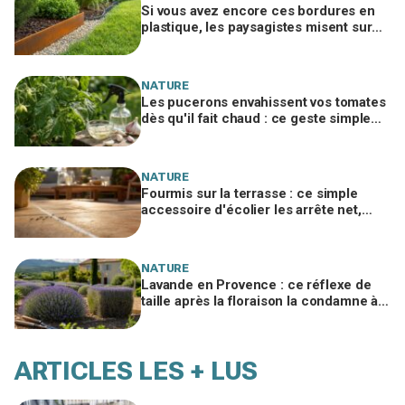
Si vous avez encore ces bordures en
plastique, les paysagistes misent sur
ce métal des wagons qui tient 10 ans
NATURE
Les pucerons envahissent vos tomates
dès qu'il fait chaud : ce geste simple
avec un ingrédient de cuisine les
stoppe net
NATURE
Fourmis sur la terrasse : ce simple
accessoire d'écolier les arrête net,
sans un gramme de produit chimique
NATURE
Lavande en Provence : ce réflexe de
taille après la floraison la condamne à
sécher, le geste à adopter d'urgence
ARTICLES LES + LUS