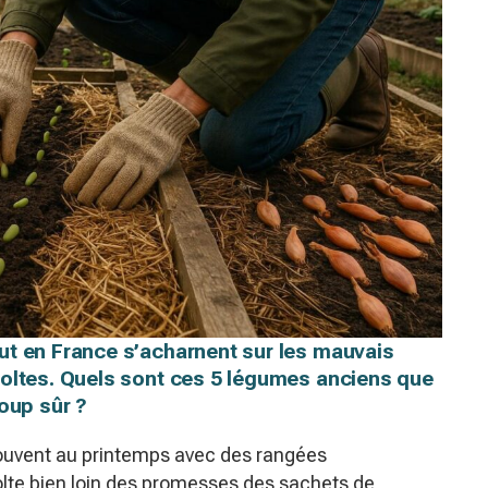
ut en France s’acharnent sur les mauvais
coltes. Quels sont ces 5 légumes anciens que
coup sûr ?
rouvent au printemps avec des rangées
olte bien loin des promesses des sachets de