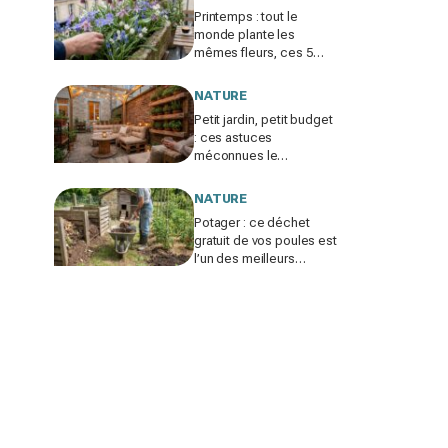
Printemps : tout le
monde plante les
mêmes fleurs, ces 5
bulbes méconnus à
planter in extremis vont
NATURE
changer votre jardin
Petit jardin, petit budget
: ces astuces
méconnues le
transforment sans vous
ruiner, à condition
NATURE
d’éviter cette erreur
Potager : ce déchet
gratuit de vos poules est
l’un des meilleurs
engrais naturels, mais
mal utilisé il brûle vos
plantes