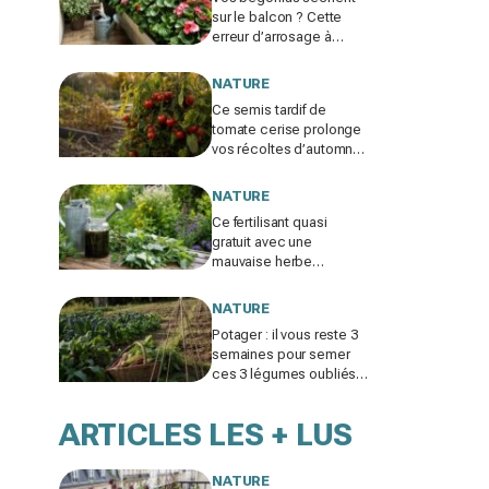
sur le balcon ? Cette
erreur d’arrosage à
bannir pour garder des
fleurs jusqu’à l’automne
NATURE
Ce semis tardif de
tomate cerise prolonge
vos récoltes d’automne
pendant que vos voisins
n’ont plus rien
NATURE
Ce fertilisant quasi
gratuit avec une
mauvaise herbe
piquante booste toutes
vos plantes… si vous
NATURE
évitez cette erreur
Potager : il vous reste 3
semaines pour semer
ces 3 légumes oubliés
et récolter quand vos
voisins auront tout
ARTICLES LES + LUS
arraché
NATURE