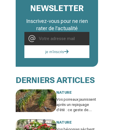
NEWSLETTER
Inscrivez-vous pour ne rien
rater de l’actualité
je m'inscris
DERNIERS ARTICLES
NATURE
Vos poireaux jaunissent
après un repiquage
d'été : ce geste de
maraîcher évite de
perdre toute votre
NATURE
rangée
Vos bégonias sèchent