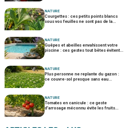
NATURE
Courgettes : ces petits points blancs
sous vos feuilles ne sont pas de la
poussière et peuvent tuer les plants
NATURE
Guêpes et abeilles envahissent votre
piscine : ces gestes tout bêtes évitent
piqûres et insecticides tout l’été
NATURE
Plus personne ne replante du gazon :
ce couvre-sol presque sans eau
supporte la canicule et envahit les
jardins
NATURE
Tomates en canicule : ce geste
d'arrosage méconnu évite les fruits
fades tout en consommant deux fois
moins d'eau