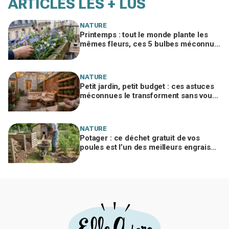
ARTICLES LES + LUS
NATURE
Printemps : tout le monde plante les
mêmes fleurs, ces 5 bulbes méconnus
à planter in extremis vont changer votre
jardin
NATURE
Petit jardin, petit budget : ces astuces
méconnues le transforment sans vous
ruiner, à condition d’éviter cette erreur
NATURE
Potager : ce déchet gratuit de vos
poules est l’un des meilleurs engrais
naturels, mais mal utilisé il brûle vos
plantes