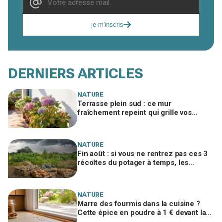
je m'inscris
DERNIERS ARTICLES
NATURE
Terrasse plein sud : ce mur
fraîchement repeint qui grille vos
hortensias et se cache derrière ces
taches sèches
NATURE
Fin août : si vous ne rentrez pas ces 3
récoltes du potager à temps, les
premières pluies ruineront des mois de
travail
NATURE
Marre des fourmis dans la cuisine ?
Cette épice en poudre à 1 € devant la
porte les arrête avant l’invasion