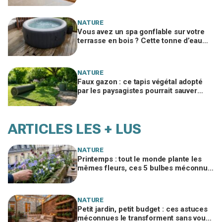
NATURE
Vous avez un spa gonflable sur votre
terrasse en bois ? Cette tonne d’eau
pourrait la ruiner en un été
NATURE
Faux gazon : ce tapis végétal adopté
par les paysagistes pourrait sauver
votre jardin en 2026
ARTICLES LES + LUS
NATURE
Printemps : tout le monde plante les
mêmes fleurs, ces 5 bulbes méconnus
à planter in extremis vont changer votre
jardin
NATURE
Petit jardin, petit budget : ces astuces
méconnues le transforment sans vous