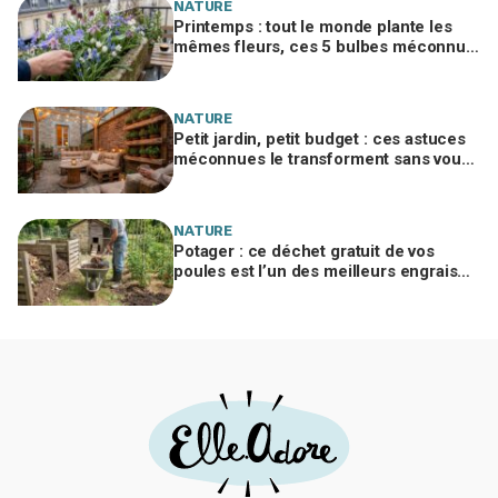
NATURE
Printemps : tout le monde plante les
mêmes fleurs, ces 5 bulbes méconnus
à planter in extremis vont changer votre
jardin
NATURE
Petit jardin, petit budget : ces astuces
méconnues le transforment sans vous
ruiner, à condition d’éviter cette erreur
NATURE
Potager : ce déchet gratuit de vos
poules est l’un des meilleurs engrais
naturels, mais mal utilisé il brûle vos
plantes