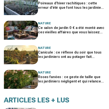
Poireaux d’hiver rachitiques : cette
erreur d’été que font tous les jardiniers
à la rentrée ruine la récolte
NATURE
Ce salon de jardin 0 € a été monté avec
ces vieilles affaires que vous laissez
traîner chez vous
NATURE
Canicule : ce réflexe du soir que tous
les jardiniers ont au potager fait
souffrir les légumes en silence
NATURE
Roses fanées : ce geste de taille que
les jardiniers négligent et qui relance
vos rosiers en 3 semaines à peine
ARTICLES LES + LUS