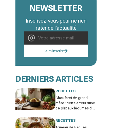
NEWSLETTER
Inscrivez-vous pour ne rien
rater de l’actualité
je m'inscris
DERNIERS ARTICLES
RECETTES
Chou farci de grand-
mère : cette erreur ruine
ce plat aux légumes du
jardin, ne la refaites plus
cet hiver
RECETTES
Agneau de Pâques :