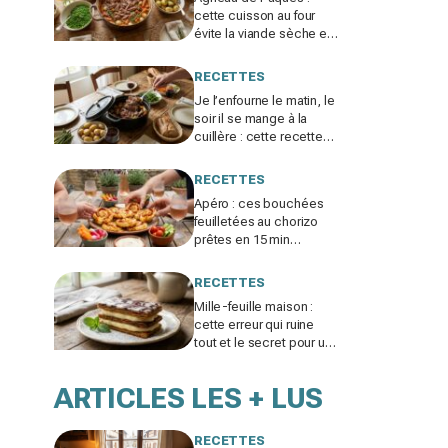
cette cuisson au four
évite la viande sèche et
la rend si fondante qu'on
la mange à la cuillère
RECETTES
Je l’enfourne le matin, le
soir il se mange à la
cuillère : cette recette
d’agneau de Pâques va
vous obséder
RECETTES
Apéro : ces bouchées
feuilletées au chorizo
prêtes en 15 min
disparaissent dès
qu’elles sortent du four
RECETTES
Mille-feuille maison :
cette erreur qui ruine
tout et le secret pour un
dessert enfin
croustillant, crémeux et
ARTICLES LES + LUS
fondant
RECETTES