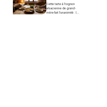
Cette tarte à l’oignon
alsacienne de grand-
mère fait l’unanimité : le
détail à ne surtout pas
bâcler cet hiver